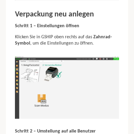
5. GARBIT DACHSER ANBINDUNG ÜBER GSHIP
Verpackung neu anlegen
6. GARBIT ERWEITERTER MAHNVERSAND
Schritt 1 – Einstellungen öffnen
7. GARBIT CONNECT
Klicken Sie in GSHIP oben rechts auf das
Zahnrad-
Symbol
, um die Einstellungen zu öffnen.
Schritt 2 – Umstellung auf alle Benutzer