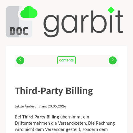
contents
1. APPS
2. GARBIT SHIP SOLUTION
2.1 Systemvoraussetzungen
2.2 Installation
Third-Party Billing
2.3 Lizenz Aktivierung
2.4 Einstellungen
Letzte Änderung am: 20.05.2026
2.5 Verpackungen verwalten
2.6 Einstellungen - Grundlagen Absenderadressen
Bei
Third-Party Billing
übernimmt ein
2.7 eigene Benutzerfelder definieren
Drittunternehmen die Versandkosten: Die Rechnung
2.8 Scan Modus einrichten
wird nicht dem Versender gestellt, sondern dem