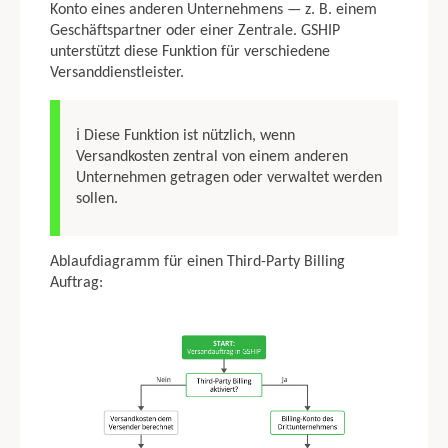
2.9 Zuordnung der Adressfelder
Konto eines anderen Unternehmens — z. B. einem
2.10 Zollerklärung hinzufügen
Geschäftspartner oder einer Zentrale. GSHIP
2.11 Automatische Retouren
unterstützt diese Funktion für verschiedene
2.12 Abweichende Absender Adresse einrichten
Versanddienstleister.
2.13 Länder verwalten
2.14 Bundesländer Provinzen Staaten
ℹ Diese Funktion ist nützlich, wenn
2.15 Tagesabschluss erstellen
Versandkosten zentral von einem anderen
2.16 Support anfordern
Unternehmen getragen oder verwaltet werden
2.17 Regeln definieren
sollen.
2.18 Aktionen zu den Regeln
2.19 USB-Waage einrichten
2.20 Waagen automatisch benutzen
Ablaufdiagramm für einen Third-Party Billing
2.21 laender verwalten
Auftrag:
2.22 Third-Party Billing
2.23 Multisendungen
2.24 Einzelsendungen mit Assistent
3. GARBIT SENDCLOUD ANBINDUNG ÜBER GSHIP
4. GARBIT SHIPCLOUD ANBINDUNG ÜBER GSHIP